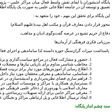
پایگاه اندیشوران با ایفای نقش واسط فعال میان مراکز علمی – پژو
تعمیق و توسعه آن در جامعه اطلاعاتی علمی به صورت یک پایگاه اطل
این پایگاه برای تحقق این مهم ، خود را متعهد به :
محور قرار دادن معارف قرآن و مکتب اهل بیت(علیهم السلام)
دفاع از حریم تشیع در عرصه گفت‌وگوی ادیان و مذاهب،
مرزبانی فکری فرهنگی از آرمان‌ها
پاسداشت میراث گران‌سنگِ حوزه دانسته لذا ساماندهی و اجرای فعال
حضور و مشارکت فعال در مراجع سیاست‌گذاری و برنامه
مخاطب شناسی مداوم برای بازیابی نیازها و معضلات ف
اطلاع رسانی از آموزش‌های مورد نیاز برای تربیت فضل
شناسایی، ساماندهی و معرفی محققان مورد نیاز داخل و
فراهم سازی فضای نظریه‌پردازی و اندیشه‌سازی در عر
بسترسازی همکاری با مراکز و موسسات اسلامی در تول
معارف اسلامی با بهره‌وری از ذخائر علمی فرهنگی حوز
معرفی مراکز حامی برای ارائه تسهیلات زیرساختی و م
ایجاد ترمینال اطلاعاتی و پل ارتباطی مراکز و نخبگان 
سند چشم انداز پایگاه: